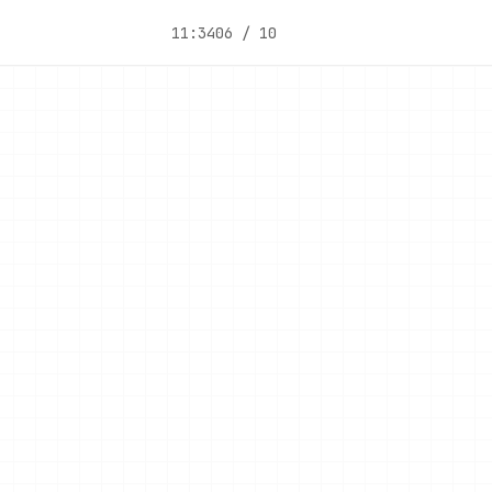
11:34
06 / 10