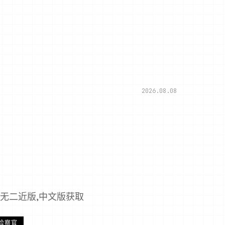
2026.08.08
壹无二近版,中文版获取
检察官