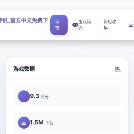
传说_官方中文免费下
首
游戏简
使用攻
页
介
略
游戏数据
9.3
评分
1.5M
下载