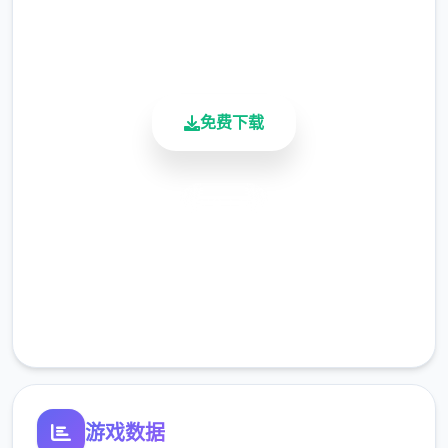
用户评分
900K+
活跃用户
免费下载
安全下载
高速安装
完全免费
客服支持
主线：去学校>教室>先各个人物交谈下>上
课>剧情里都是单大量个选项没什么可说的
游戏数据
（接下去剧情中单大量个选项的我都不提了）