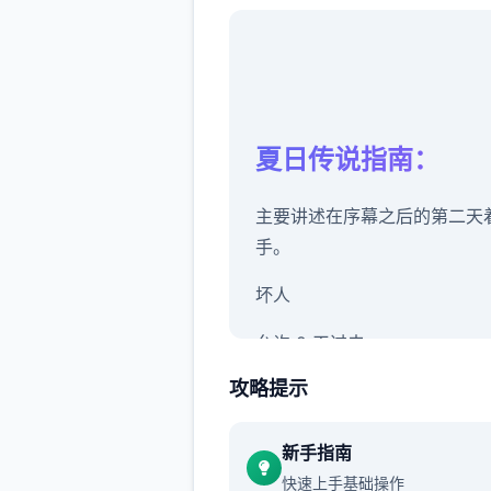
夏日传说指南：
主要讲述在序幕之后的第二天
手。
坏人
允许 2 天过去。
攻略提示
警官哈罗德在厨房安慰房东，
认识了他的搭档由美。对你父
死和他所欠的债务的怀疑越来
新手指南
大。
快速上手基础操作