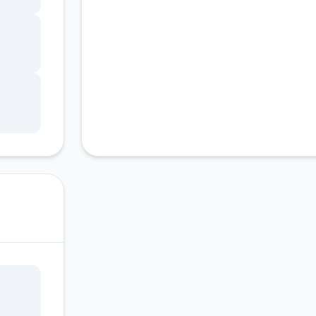
的暴
明
法。
着
。
发。
和迪
援是
珍妮