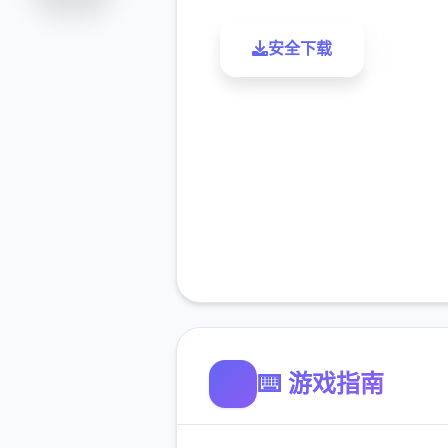
安全下载
了解更
⌨️ 游戏指南