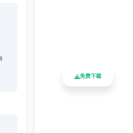
安全下载 夏日传说_官
方中文免费下载
完整版游戏，免费体验
2.3M+
4.9/5
900K+
总下载量
用户评分
活跃用户
着
免费下载
安全下载
高速安装
完全免费
你也
客服支持
亲的
越