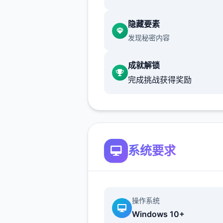
允许 2 天过去。
隐藏要素
发现秘密内容
早餐被前门的俩个俄罗斯口音
徒破坏了。黛比在厨房发表声
成就解锁
时，珍妮在走廊里有自己的看
完成挑战获得奖励
允许 5 天过去。
你刚跨过家门，恐吓就会重新
手。室友们也没有那么自信了
维尼、维迪、托尼
系统要求
此事件在延迟 11 天后随机触
这可能只是另首天，但伊戈尔
操作系统
米特里决定不这样做。你的救
Windows 10+
由于托尼的介入。在向黛比和