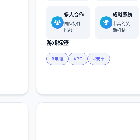
多人合作
成就系统
多
团队协作
丰富的奖
挑战
励机制
游戏标签
#电脑
#PC
#安卓