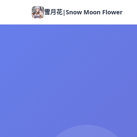
雪月花|Snow Moon Flower