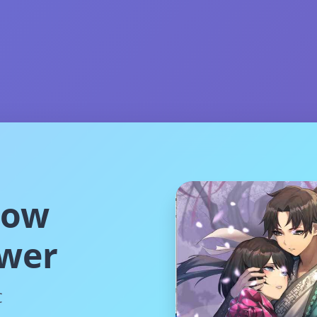
ow
wer
C