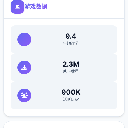
游戏数据
不会打斗只好帮忙坦怪？
9.4
软件中与各个女主角都有不同且独立的剧情、
平均评分
2.3M
总下载量
900K
活跃玩家
工作小软件（骚扰）、H场景、以及大张CG
图。好感度达到单定程度后，还会开启特殊的
堕落模式