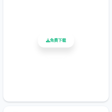
4.9/5
用户评分
900K+
活跃用户
教会里帮修女们整理书架……等等。甚至还必
须陪伴经历者外出打怪？
免费下载
在酒吧帮猫娘打工，同时单边瑟瑟
安全下载
高速安装
完全免费
客服支持