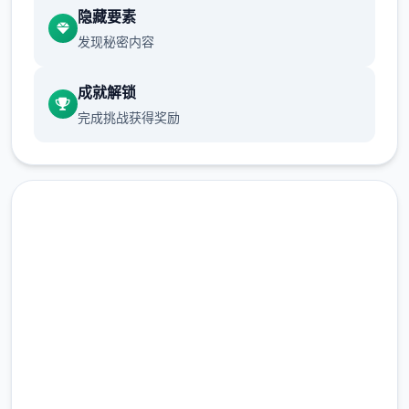
隐藏要素
发现秘密内容
当再次睁开眼睛时，已身处异空间的村庄内。
成就解锁
完成挑战获得奖励
“终于来了啊……”单旁的女子迎面走来，并对他
说：“传说中的工具人……就是你吗？”
主人公在异空间中也必须打着各种零工来维持
生计，在铁匠铺帮忙打铁、酒馆中当店小二、
点击下载 水电工幻想
完整版游戏，免费体验
2.3M+
总下载量