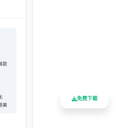
快速下载 甜心选择
2（Honey Select 2）
完整版游戏，免费体验
装款
2.3M+
4.9/5
900K+
。
总下载量
用户评分
活跃用户
化
免费下载
很美
安全下载
高速安装
完全免费