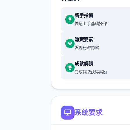
大量的场景也算是这个升级版
新手指南
特性了，你可以去各种地方享
快速上手基础操作
约的生活。
4、实时演算
隐藏要素
发现秘密内容
软件中的动作都是根据机制实
算获取的，分别次都会有不同
成就解锁
现，让审美疲劳从此不见。
完成挑战获得奖励
5、心情反应
系统要求